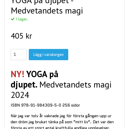
Medvetandets magi
I lager.
405 kr
Lägg i varukorgen
NY!
YOGA på
djupet.
Medvetandets magi
2024
ISBN 978-91-984309-5-0 256 sidor
När jag var tolv år vaknade jag för första gången upp ur
den dröm jag brukat tänka på som ”mitt liv”. Det var den
första av ett stort antal kraftfulla andliga upplevelser,