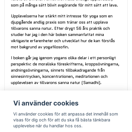
som på många sätt blivit avgörande för mitt sätt att leva.
Upplevelserna har stärkt mitt intresse för yoga som en
djupgående andlig praxis som tränar oss att uppleva
tillvarons sanna natur. Efter drygt 56 års praktik och
studier har jag i den här boken sammanfattat mina
viktigaste erfarenheter och utvecklat hur de kan förstås
mot bakgrund av yogafilosofin.
I boken går jag igenom yogans olika delar i ett personligt
perspektiv: de moraliska föreskrifterna, kroppsövningarna,
andningsövningarna, sinnets tillbakadragande från
sinnesintrycken, koncentrationen, meditationen och
upplevelsen av tillvarons sanna natur (Samadhi).
Boken fokuserar på vad som händer när yoga börjar
fungera på riktigt och vi blir medvetna om vår egen sanna
Vi använder cookies
natur som existens, medvetenhet och lycka. Det är
medvetandets magi.
Vi använder cookies för att anpassa det innehåll som
visas för dig och för att du ska få bästa tänkbara
Författaren
Bert Lehrberg
har sedan 1992 varit
upplevelse när du handlar hos oss.
lärostolsprofessor i juridik. Han är också en modern yogi.