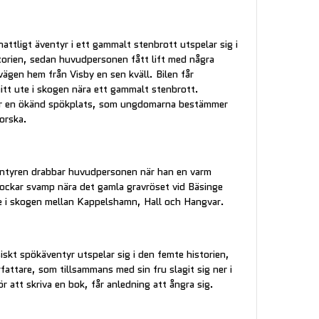
nattligt äventyr i ett gammalt stenbrott utspelar sig i
storien, sedan huvudpersonen fått lift med några
ägen hem från Visby en sen kväll. Bilen får
tt ute i skogen nära ett gammalt stenbrott.
är en ökänd spökplats, som ungdomarna bestämmer
forska.
entyren drabbar huvudpersonen när han en varm
ckar svamp nära det gamla gravröset vid Bäsinge
e i skogen mellan Kappelshamn, Hall och Hangvar.
iskt spökäventyr utspelar sig i den femte historien,
fattare, som tillsammans med sin fru slagit sig ner i
r att skriva en bok, får anledning att ångra sig.