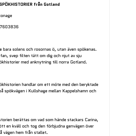
 SPÖKHISTORIER från Gotland
tonage
97603836
te bara solens och rosornas ö, utan även spökenas.
fan, svep filten tätt om dig och njut av sju
khistorier med anknytning till norra Gotland.
ökhistorien handlar om ett möte med den beryktade
på spökvägen i Kullshage mellan Kappelshamn och
istorien berättas om vad som hände stackars Carina,
rött en kväll och tog den förbjudna genvägen över
å vägen hem från stallet.