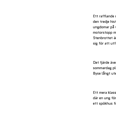
Ett rafflande 
den tredje hi
ungdomar på v
motorstopp mi
Stenbrottet 
sig för att ut
Det fjärde äv
sommardag plo
Byse långt ut
Ett mera klass
där en ung för
ett spökhus fö