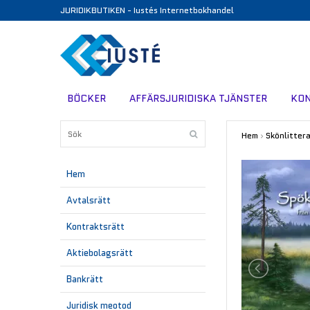
JURIDIKBUTIKEN - Iustés Internetbokhandel
BÖCKER
AFFÄRSJURIDISKA TJÄNSTER
KO
Hem
›
Skönlitter
Hem
Avtalsrätt
Kontraktsrätt
Aktiebolagsrätt
Bankrätt
Juridisk meotod