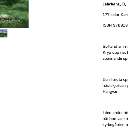
Lehrberg, B,
177 sidor Kar
ISBN 97891
Gotland är in
Kryp upp i sof
spännande spö
Den första sp
hästskjutsen 
Hangvar.
I den andra h
när hon var t
kyrkogården p