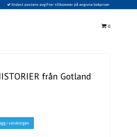
Endast postens avgifter tillkommer på angivna bokpriser
0
ISTORIER från Gotland
ägg i varukorgen