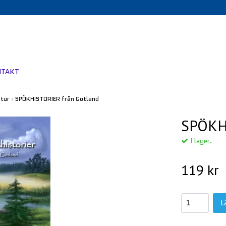
NTAKT
atur
›
SPÖKHISTORIER från Gotland
SPÖKH
I lager.
119 kr
L