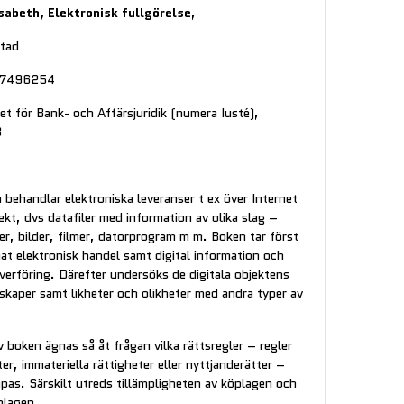
sabeth, Elektronisk fullgörelse
,
ftad
97496254
tet för Bank- och Affärsjuridik (numera Iusté),
8
behandlar elektroniska leveranser t ex över Internet
jekt, dvs datafiler med information av olika slag –
er, bilder, filmer, datorprogram m m. Boken tar först
at elektronisk handel samt digital information och
verföring. Därefter undersöks de digitala objektens
skaper samt likheter och olikheter med andra typer av
boken ägnas så åt frågan vilka rättsregler – regler
er, immateriella rättigheter eller nyttjanderätter –
pas. Särskilt utreds tillämpligheten av köplagen och
lagen.