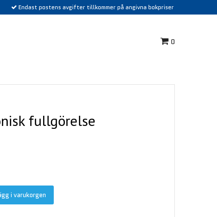
Endast postens avgifter tillkommer på angivna bokpriser
0
nisk fullgörelse
ägg i varukorgen