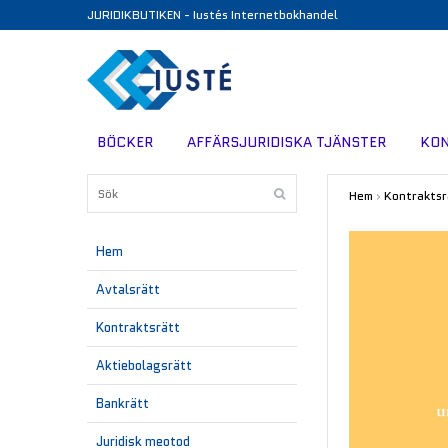
JURIDIKBUTIKEN - Iustés Internetbokhandel
BÖCKER
AFFÄRSJURIDISKA TJÄNSTER
KO
Hem
›
Kontraktsr
Hem
Avtalsrätt
Kontraktsrätt
Aktiebolagsrätt
Bankrätt
Juridisk meotod