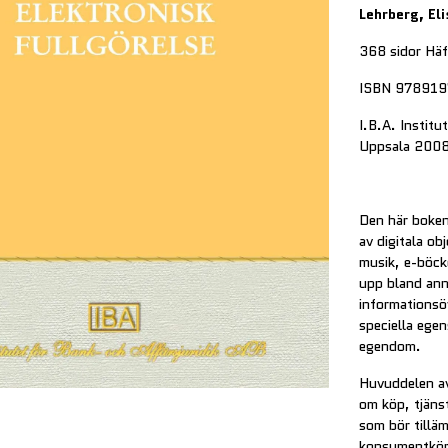
Lehrberg, Eli
368 sidor Hä
ISBN 97891
I.B.A. Institu
Uppsala 200
Den här boken 
av digitala ob
musik, e-böck
upp bland ann
informationsö
speciella egen
egendom.
Huvuddelen av 
om köp, tjänst
som bör tilläm
konsumentköp