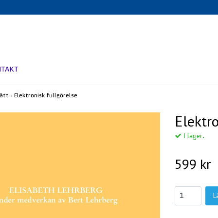
NTAKT
ätt
›
Elektronisk fullgörelse
Elektro
I lager.
599 kr
L